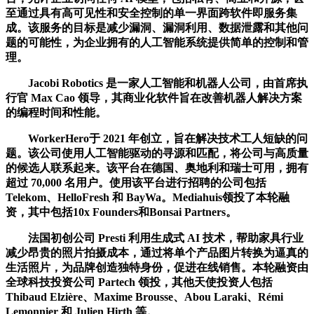
至通过具有高可见性和安全控制的单一界面跨软件即服务集
成。该服务的目标是减少漏洞、漏洞利用、数据泄露和其他问
题的可能性，为企业拥有的人工智能系统提供简单的控制和管
理。
Jacobi Robotics 是一家人工智能和机器人公司，由首席执
行官 Max Cao 领导，其商业化软件旨在改善机器人解决方案
的编程时间和性能。
WorkerHero于 2021 年创立，旨在解决技术工人短缺的问
题。该公司使用人工智能驱动的寻源和匹配，将公司与高质量
的候选人联系起来。该平台在德国、奥地利和瑞士可用，拥有
超过 70,000 名用户。使用该平台进行招聘的公司包括
Telekom、HelloFresh 和 BayWa。Mediahuis领投了本轮融
资，其中包括10x Founders和Bonsai Partners。
法国初创公司 Presti 利用生成式 AI 技术，帮助家具行业
减少昂贵的照片拍摄成本，通过将单个产品图片转换为逼真的
生活照片，为品牌创造独特身份，促进在线销售。本轮融资由
全球科技投资公司 Partech 领投，其他天使投资人包括
Thibaud Elzière、Maxime Brousse、Abou Laraki、Rémi
Lemonnier 和 Julien Hirth 等。