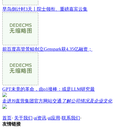
早鸟倒计时3天丨院士领衔、重磅嘉宾云集
前百度高管景鲲创立Genspark获4.35亿融资；
GPT未竟的革命，由o1接棒：或是LLM研究最
走进J9直营集团官方网站交通
了解公司情况及企业文化
首页
·
关于我们
·
ai资讯
·
ai应用
·
联系我们
·
友情链接