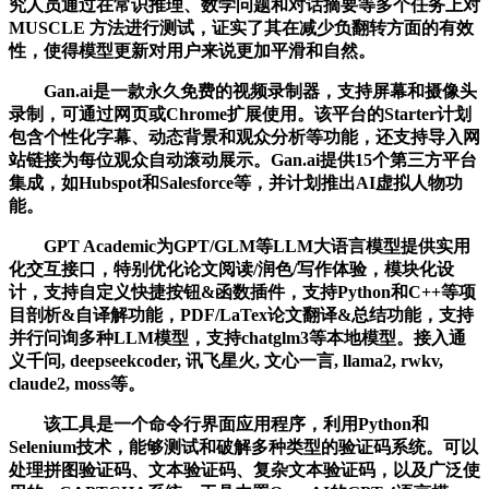
究人员通过在常识推理、数学问题和对话摘要等多个任务上对
MUSCLE 方法进行测试，证实了其在减少负翻转方面的有效
性，使得模型更新对用户来说更加平滑和自然。
Gan.ai是一款永久免费的视频录制器，支持屏幕和摄像头
录制，可通过网页或Chrome扩展使用。该平台的Starter计划
包含个性化字幕、动态背景和观众分析等功能，还支持导入网
站链接为每位观众自动滚动展示。Gan.ai提供15个第三方平台
集成，如Hubspot和Salesforce等，并计划推出AI虚拟人物功
能。
GPT Academic为GPT/GLM等LLM大语言模型提供实用
化交互接口，特别优化论文阅读/润色/写作体验，模块化设
计，支持自定义快捷按钮&函数插件，支持Python和C++等项
目剖析&自译解功能，PDF/LaTex论文翻译&总结功能，支持
并行问询多种LLM模型，支持chatglm3等本地模型。接入通
义千问, deepseekcoder, 讯飞星火, 文心一言, llama2, rwkv,
claude2, moss等。
该工具是一个命令行界面应用程序，利用Python和
Selenium技术，能够测试和破解多种类型的验证码系统。可以
处理拼图验证码、文本验证码、复杂文本验证码，以及广泛使