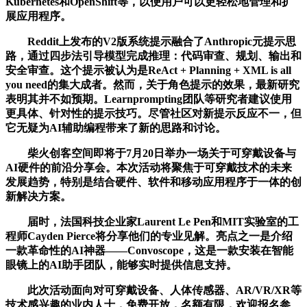
Kubernetes和OpenShift等，以便用户可以更轻松地管理和扩
展应用程序。
Reddit上发布的V2版系统提示融合了Anthropic元提示思
路，通过四步法引导模型完成推理：代码审查、规划、输出和
安全审查。这个提示被认为是ReAct + Planning + XML is all
you need的集大成者。然而，关于角色提示的效果，最新研究
表明其并不如预期。Learnprompting团队等研究者建议使用
更具体、针对性的提示技巧。尽管社区对新提示反应不一，但
它无疑为AI辅助编程带来了新的思路和讨论。
柴火创客空间即将于7月20日举办一场关于可穿戴设备与
AI硬件的前沿分享会。本次活动将聚焦于可穿戴技术的未来
发展趋势，特别是结合硬件、软件和移动应用程序于一体的创
新解决方案。
届时，法国科技企业家Laurent Le Pen和MIT实验室的工
程师Cayden Pierce将分享他们的专业见解。亮点之一是介绍
一款革命性的AI神器——Convoscope，这是一款安装在智能
眼镜上的AI助手团队，能够实时提供信息支持。
此次活动面向对可穿戴设备、人体传感器、AR/VR/XR等
技术感兴趣的业内人士，免费开放，名额有限，欢迎报名参