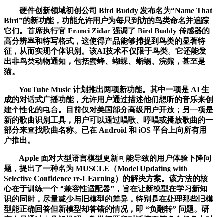
硬件创新领域初创公司 Bird Buddy 发布名为“Name That
Bird”的新功能，功能允许用户为每只到访的鸟类命名并追踪
它们。首席执行官 Franci Zidar 强调了 Bird Buddy 传感器的
高分辨率和特写格式，这使得产品能够捕捉到鸟类的显著特
征，从而实现个体识别。该AI技术不仅限于鸟类。它还能发
出非鸟类动物通知，包括蜜蜂、蝴蝶、蜥蜴、浣熊，甚至是
猫。
YouTube Music 计划推出两项新功能。其中一项是 AI 生
成的对话式广播功能，允许用户通过描述他们想听的音乐来创
建个性化的电台。目前仅对美国部分高级用户开放；另一项是
新的歌曲识别工具，用户可以通过唱歌、哼唱或播放歌曲的一
部分来查找歌曲名称。已在 Android 和 iOS 平台上向所有用
户推出。
Apple 面对大型语言模型更新可能导致的用户体验下降问
题，提出了一种名为 MUSCLE（Model Updating with
Selective Confidence re-LEarning）的解决方案。该方法的核
心在于训练一个 “兼容性适配器”，旨在让新模型在学习新知
识的同时，尽量减少与旧模型的差异，特别是在处理那些旧模
型能正确回答但新模型却答错的情况，即 “负翻转” 问题。研