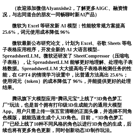
（欢迎添加微信AIyanxishe2，了解更多AIGC、融资情
况，与志同道合的朋友一同畅聊时新AI产品）
微软为 Excel 等研发新 AI 模型：性能较常规方案提高
25.6%，词元使用成本降低 96%
微软最新公布研究论文，计划为 Excel、谷歌 Sheets 等电
子表格应用程序，开发全新的 AI 大语言模型–
SpreadsheetLLM。微软还研发了 SheetCompressor（压缩电
子表格），让 SpreadsheetLLM 能够更好地理解、处理电子表
格数据。SpreadsheetLLM 大大提高电子表格表检测任务的性
能，在 GPT4 的情境学习设置中，比普通方法高出 25.6%；
使用词元（token）的成本降低了 96%，并能提供更好的处理
结果。
腾讯旗下大模型应用“腾讯元宝”上线了“3D角色梦工
厂”玩法，也是首个拥有打印级3D生成能力的通用大模型
App。用户只需上传一张五官清晰的正面头像，并选择不同角
色模版，就能迅速生成个人3D角色。目前，“3D角色梦工
厂”已经上线了10种不同风格的角色以进行3D角色的生成，后
续也将有更多角色更新，同时创新动态3D制作玩法。