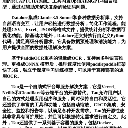
用的reCAPTCHA系统。工具内置OpenAI的GPT-4语言模
型，通过AI辅助来解决复杂的验证码问题。
Datalore集成Claude 3.5 Sonnet和多种数据分析库，支持
自然语言交互，让用户轻松进行数据分析，简化工作流程。能
处理CSV、Excel、JSON等格式文件，提供统计分析和数据可
视化功能。除基础功能外，Datalore还支持执行自定义Python
代码，满足高级分析需求。它具备数据预处理和清洗能力，为
用户提供全面的数据处理解决方案。
基于PaddleOCR重构的轻量级OCR，支持80多种语言推
理。更换成ONNX 模型后，推理速度比使用paddlepaddle框架
快了5倍，独立于深度学习训练框架，可以用于直接部署的通
用OCR。
Tau是一个自助式平台即服务解决方案，它是Vercel、
Netlify和Cloudflare等云端平台的开源替代。Tau允许用户以
自己的方式处理应用程序和服务，同时保持自由和灵活性。它
还提供了丰富的工具和功能，包括自动缩放、CI/CD集成、安
全性、监控和报告等，以满足各种开发需求。Tau的开源性使
其非常具有可扩展性，并且可以根据特定需求进行自定义。此
外，Tau还提供了一系列基于容器的服务，包括Docker、