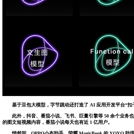
基于豆包大模型，字节跳动还打造了 AI 应用开发平台“扣子
此外，抖音、番茄小说、飞书、巨量引擎等 50 余个业务也
的图文短视频内容，番茄小说每天也有近 1 亿用户。
悄然间，OPPO小布助手、荣耀 MagicBook 的 YO