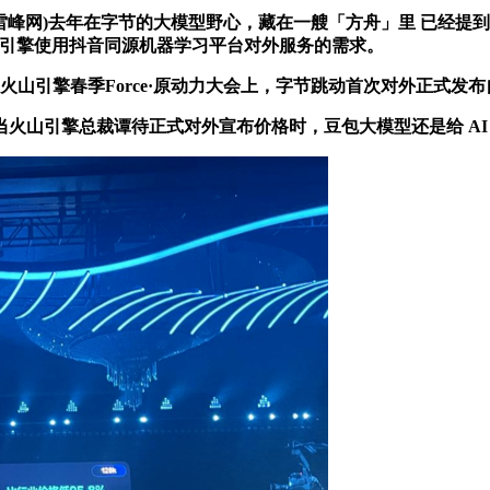
峰网)去年在字节的大模型野心，藏在一艘「方舟」里 已经提到
火山引擎使用抖音同源机器学习平台对外服务的需求。
火山引擎春季Force·原动力大会上，字节跳动首次对外正式发
引擎总裁谭待正式对外宣布价格时，豆包大模型还是给 AI 