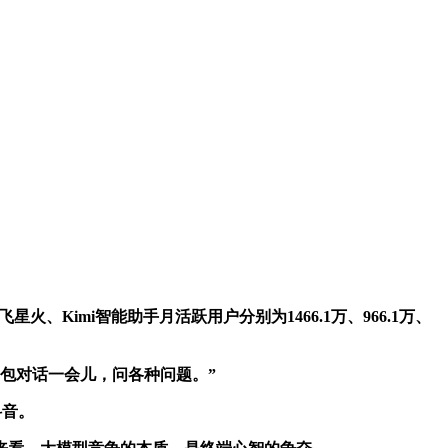
飞星火、Kimi智能助手月活跃用户分别为1466.1万、966.1万、
包对话一会儿，问各种问题。”
抖音。