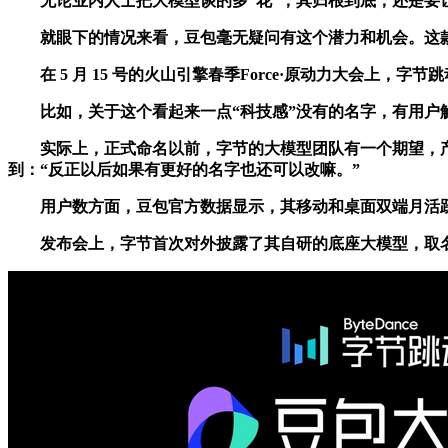
无论业内人士把大模型谈的多“花”，其归根到底，还是要让
就眼下的情况来看，豆包毫无疑问有这个潜力和机会。这款
在 5 月 15 号的火山引擎春季Force·原动力大会上，字
比如，关于这个看起来一点“科技感”没有的名字，有用户解释为
实际上，正式命名以前，字节的大模型团队有一个期望，产
到：“反正以后如果有更好的名字也还可以改嘛。”
用户数方面，豆包官方数据显示，其移动和桌面双端月活跃用户已
发布会上，字节首次对外披露了其自研的底座大模型，取名