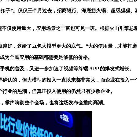
“扣子”。仅仅三个月过去，招商银行、海底捞火锅、超级猩猩
型不仅使用量大，应用场景之丰富也可见一斑。根据火山引擎总裁谭待介
好，这给了豆包大模型更大的底气。“大的使用量，才能打磨
地成为全民应用的基础都需要足够低的价格。
机的普及，又进一步加速了视频等终端 APP 的爆发式增长。
确认的，但大模型的投入一直以来都非常大，而企业在投入一个
行业的热潮，但真正投入使用的仍然只有少数企业。
，掌声响彻整个会场，也将这场发布会推向高潮。