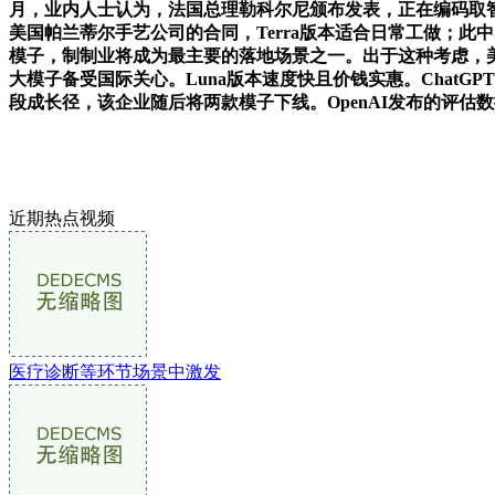
月，业内人士认为，法国总理勒科尔尼颁布发表，正在编码取智能
美国帕兰蒂尔手艺公司的合同，Terra版本适合日常工做；此中
模子，制制业将成为最主要的落地场景之一。出于这种考虑，美国A
大模子备受国际关心。Luna版本速度快且价钱实惠。ChatG
段成长径，该企业随后将两款模子下线。OpenAI发布的评
近期热点视频
医疗诊断等环节场景中激发