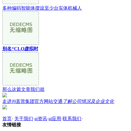
多种编码智能体摆设至少台实体机械人
别名“CLO虚拟时
那么这篇文章我们就
走进J9直营集团官方网站交通
了解公司情况及企业文化
首页
·
关于我们
·
ai资讯
·
ai应用
·
联系我们
·
友情链接