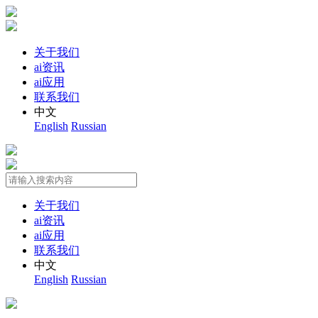
关于我们
ai资讯
ai应用
联系我们
中文
English
Russian
关于我们
ai资讯
ai应用
联系我们
中文
English
Russian