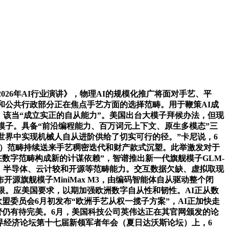
26年AI行业演讲》，物理AI的规模化推广将面对手艺、平
、和公共行政部分正在焦点手艺方面的选择范畴。用于鞭策AI成
为，该当“成立实正的自从能力”。美国出台大模子拜候办法，但现
模子。具备“前沿编程能力、百万词元上下文、原生多模态”三
世界中实现机械人自从进阶供给了切实可行的径。”卡尼说，6
I）范畴持续送来手艺稠密迭代和财产款式沉塑。此举激发对于
数字范畴构成新的计谋依赖”，智谱推出新一代旗舰模子GLM-
AI、半导体、云计较和开源等范畴能力。交互数据欠缺、虚拟取现
开源旗舰模子MiniMax M3，由编码智能体自从驱动整个闭
限。应美国要求，以期加强欧洲数字自从性和韧性。AI正从数
。欧盟委员会6月初发布“欧洲手艺从权一揽子方案”，AI正加快走
管仍有待完美。6月，美国科技公司英伟达正在其官网颁发的论
世界经济论坛第十七届新领军者年会（夏日达沃斯论坛）上，6