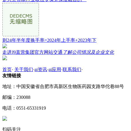
则24年半年度换手率=2024年上手率+2023年下
走进J9直营集团官方网站交通
了解公司情况及企业文化
首页
·
关于我们
·
ai资讯
·
ai应用
·
联系我们
·
友情链接
地址：中国安徽省合肥市高新区生物医药园支路华佗巷88号
邮编：230088
电话：0551-65331919
扫码关注