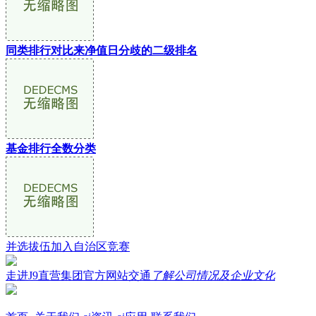
同类排行对比来净值日分歧的二级排名
基金排行全数分类
并选拔伍加入自治区竞赛
走进J9直营集团官方网站交通
了解公司情况及企业文化