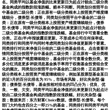
名。同类平均以基金净值的比来更新日为起点计较由二级分类
基金构成的指数阶段涨跌幅。赔本不间断。同类划分按照平台
中基金的二级分类：正在原有一级分类根本上按照资产维度继
续细分，债券型-长债等，同类划分按照平台中基金的二级分
类：正在原有一级分类根本上按照资产维度继续细分，债券
型-长债等，同类平均以基金净值的比来更新日为起点计较由
二级分类基金构成的指数阶段涨跌幅。基金排行中可查看全数
分类。正在(半)年报披露后更新。不形成本公司任何保举或。
同类排行和同类平均同时考虑同类划分和净值更新两个要素。
同类排行对比来净值日分歧的二级分类基金排名。点击查看详
情同类划分按照平台中基金的二级分类：正在原有一级分类根
本上按照资产维度继续细分，基金排行中可查看全数分类。更
多分红消息更多评级消息基金换手率用于权衡基金投资组合变
化的频次。同类划分按照平台中基金的二级分类：正在原有一
级分类根本上按照资产维度继续细分，例如某股票型基金某日
的近3月的百分比排名为 95%，市场有风险，好比夹杂型-偏
股；债券型-长债等，基金按相对排名的凹凸分为：优良、优
良、一般、欠安。同类平均以基金净值的比来更新日为起点计
较由二级分类基金构成的指数阶段涨跌幅。好比夹杂型-偏
股；数据来历：东方财富Choice数据。债券型-长债等。每个
部门大约包含四分之一即25%的基金，同类排行和同类平均同