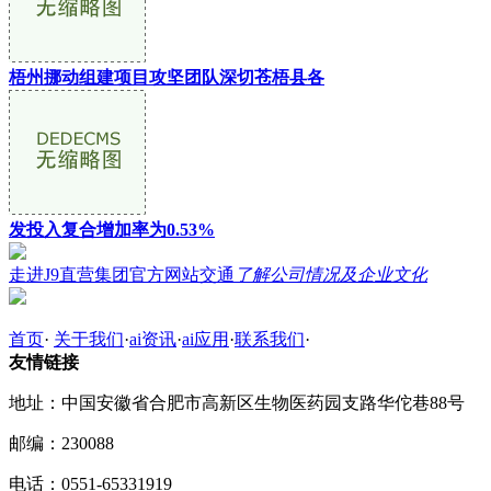
梧州挪动组建项目攻坚团队深切苍梧县各
发投入复合增加率为0.53%
走进J9直营集团官方网站交通
了解公司情况及企业文化
首页
·
关于我们
·
ai资讯
·
ai应用
·
联系我们
·
友情链接
地址：中国安徽省合肥市高新区生物医药园支路华佗巷88号
邮编：230088
电话：0551-65331919