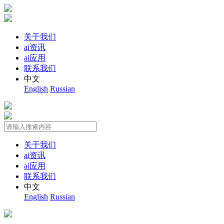
关于我们
ai资讯
ai应用
联系我们
中文
English
Russian
关于我们
ai资讯
ai应用
联系我们
中文
English
Russian