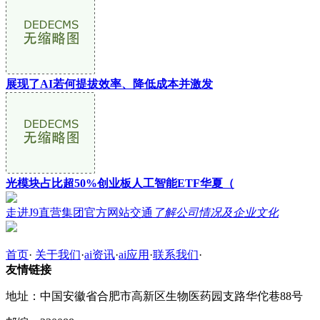
展现了AI若何提拔效率、降低成本并激发
光模块占比超50%创业板人工智能ETF华夏（
走进J9直营集团官方网站交通
了解公司情况及企业文化
首页
·
关于我们
·
ai资讯
·
ai应用
·
联系我们
·
友情链接
地址：中国安徽省合肥市高新区生物医药园支路华佗巷88号