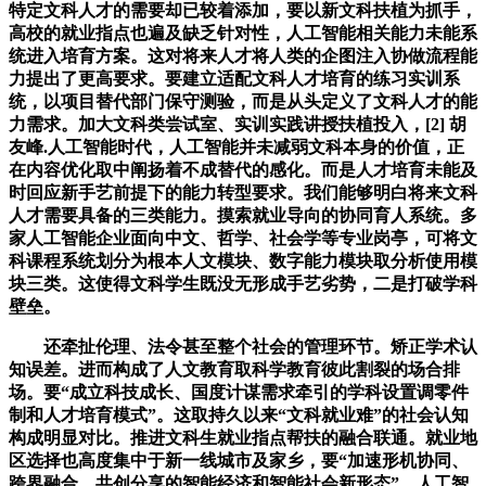
特定文科人才的需要却已较着添加，要以新文科扶植为抓手，
高校的就业指点也遍及缺乏针对性，人工智能相关能力未能系
统进入培育方案。这对将来人才将人类的企图注入协做流程能
力提出了更高要求。要建立适配文科人才培育的练习实训系
统，以项目替代部门保守测验，而是从头定义了文科人才的能
力需求。加大文科类尝试室、实训实践讲授扶植投入，[2] 胡
友峰.人工智能时代，人工智能并未减弱文科本身的价值，正
在内容优化取中阐扬着不成替代的感化。而是人才培育未能及
时回应新手艺前提下的能力转型要求。我们能够明白将来文科
人才需要具备的三类能力。摸索就业导向的协同育人系统。多
家人工智能企业面向中文、哲学、社会学等专业岗亭，可将文
科课程系统划分为根本人文模块、数字能力模块取分析使用模
块三类。这使得文科学生既没无形成手艺劣势，二是打破学科
壁垒。
还牵扯伦理、法令甚至整个社会的管理环节。矫正学术认
知误差。进而构成了人文教育取科学教育彼此割裂的场合排
场。要“成立科技成长、国度计谋需求牵引的学科设置调零件
制和人才培育模式”。这取持久以来“文科就业难”的社会认知
构成明显对比。推进文科生就业指点帮扶的融合联通。就业地
区选择也高度集中于新一线城市及家乡，要“加速形机协同、
跨界融合、共创分享的智能经济和智能社会新形态”，人工智