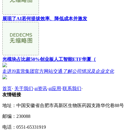
展现了AI若何提拔效率、降低成本并激发
光模块占比超50%创业板人工智能ETF华夏（
走进J9直营集团官方网站交通
了解公司情况及企业文化
首页
·
关于我们
·
ai资讯
·
ai应用
·
联系我们
·
友情链接
地址：中国安徽省合肥市高新区生物医药园支路华佗巷88号
邮编：230088
电话：0551-65331919