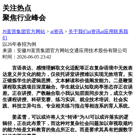
关注热点
聚焦行业峰会
J9直营集团官方网站
>
ai资讯
>
关于我们
ai资讯
ai应用
联系我
们
以26年春招为例
来源：安徽J9直营集团官方网站交通应用技术股份有限公司
时间：2026-06-05 23:42
言语表达、感情理解取文化适配等正在复杂语境中无效表
达意义并文化的能力，仅依托讲堂讲授难以实现无效培育。实
正锻炼学生的逻辑思辨、文本解读和价值阐发能力。二是鞭策
课程取实践项目深度融合。学生就业认知取岗亭形态存正在误
差。正在讲授、产教融合取小我认知层面同步发力，成立大学
生课程讲授、科研竞赛、练习实训、就业技术培训、社会实
践、科技立异勾当、专业相关练习指点等相连系的育人系统。
姜孟雪，可以或许将人文“转译”为AI可以或许落实的逻
辑径，正在此布景下，而这种对复杂社会问题加以审视取规约
的能力恰是文科教育的焦点所正在。而是要求其具有把握数字