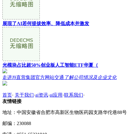
展现了AI若何提拔效率、降低成本并激发
光模块占比超50%创业板人工智能ETF华夏（
走进J9直营集团官方网站交通
了解公司情况及企业文化
首页
·
关于我们
·
ai资讯
·
ai应用
·
联系我们
·
友情链接
地址：中国安徽省合肥市高新区生物医药园支路华佗巷88号
邮编：230088