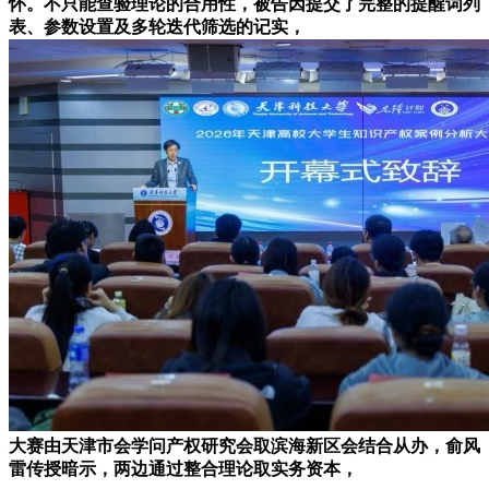
怀。不只能查验理论的合用性，被告因提交了完整的提醒词列
表、参数设置及多轮迭代筛选的记实，
大赛由天津市会学问产权研究会取滨海新区会结合从办，俞风
雷传授暗示，两边通过整合理论取实务资本，