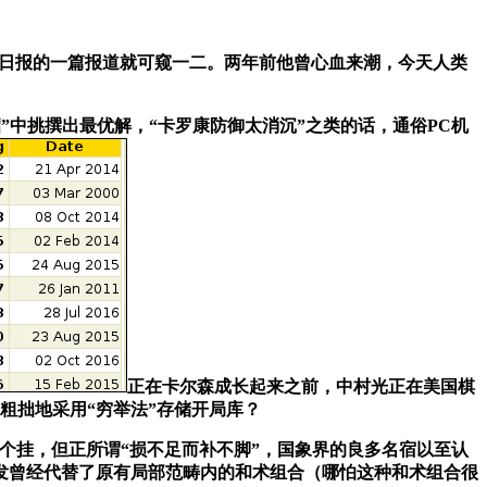
街日报的一篇报道就可窥一二。两年前他曾心血来潮，今天人类
变招”中挑撰出最优解，“卡罗康防御太消沉”之类的话，通俗PC机
正在卡尔森成长起来之前，中村光正在美国棋
粗拙地采用“穷举法”存储开局库？
砸个挂，但正所谓“损不足而补不脚”，国象界的良多名宿以至认
阐发曾经代替了原有局部范畴内的和术组合（哪怕这种和术组合很