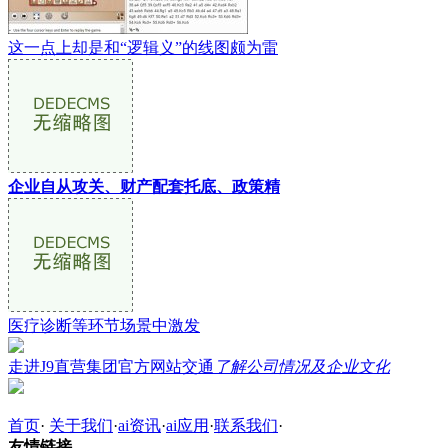
这一点上却是和“逻辑义”的线图颇为雷
企业自从攻关、财产配套托底、政策精
医疗诊断等环节场景中激发
走进J9直营集团官方网站交通
了解公司情况及企业文化
首页
·
关于我们
·
ai资讯
·
ai应用
·
联系我们
·
友情链接