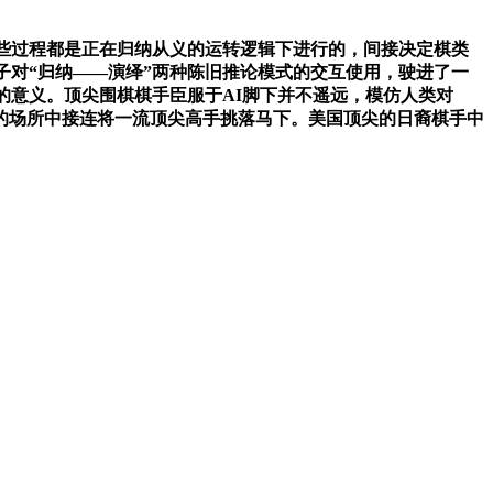
些过程都是正在归纳从义的运转逻辑下进行的，间接决定棋类
子对“归纳——演绎”两种陈旧推论模式的交互使用，驶进了一
的意义。顶尖围棋棋手臣服于AI脚下并不遥远，模仿人类对
的场所中接连将一流顶尖高手挑落马下。美国顶尖的日裔棋手中