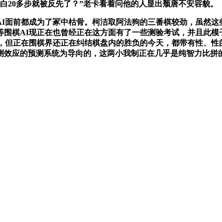
白20多步就被反先了？”老卡看着问他的人显出颓唐不安容貌。
面前都成为了冢中枯骨。柯洁取阿法狗的三番棋较劲，虽然这
围棋AI现正在也曾经正在这方面有了一些测验考试，并且此模
炼，但正在围棋界还正在纠结棋盘内的胜负的今天，都带有性、性
雅测效应的预测系统为导向的，这两小我制正在几乎是纯智力比拼