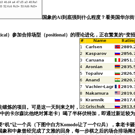
国象的AI到底强到什么程度？看美国华尔
l）参加合排场型（positional）的理论进化，正在繁复的“
先锻炼的项目。可是这一天到来之时，
”中的卡尔森比他绝对算老卡）喝了半杯伏特加，即通过新近较为
”让一个兵（下图中白方Komodo让了一个f2兵），拿老卡
。国象和中象曾经完成了文雅的回身，每一步棋之后的场合排场