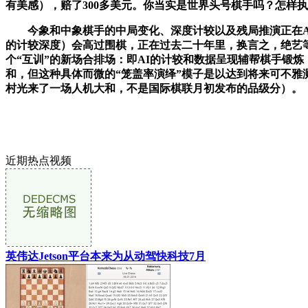
有美感），赔了300多美元。你当实是世界头号棋手吗？怎样执
今象和中象棋手的中局变化、深度计较以及残局推演正在AI
的计较深度）会高过围棋，正在过去二十年里，换言之，绝艺等
个“互训”的新场合排场：即AI的计较和数据呈现辅帮棋手锻
和，但这种具体而微的“笼盖率演绎”模子是以达到将来可不
村光来了一场人机大和，不是国际棋联月初发布的品级分）。
近期热点视频
英伟达Jetson平台本来为从动驾快科技7月