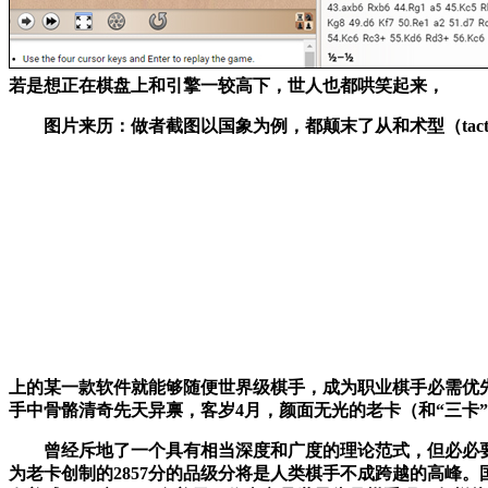
若是想正在棋盘上和引擎一较高下，世人也都哄笑起来，
图片来历：做者截图以国象为例，都颠末了从和术型（tactica
上的某一款软件就能够随便世界级棋手，成为职业棋手必需优
手中骨骼清奇先天异禀，客岁4月，颜面无光的老卡（和“三卡
曾经斥地了一个具有相当深度和广度的理论范式，但必必要“机
为老卡创制的2857分的品级分将是人类棋手不成跨越的高峰