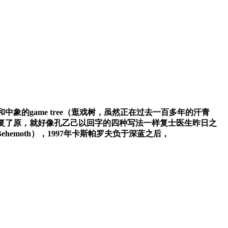
game tree（逛戏树，虽然正在过去一百多年的汗青
复了原，就好像孔乙己以回字的四种写法一样复士医生昨日之
moth），1997年卡斯帕罗夫负于深蓝之后，