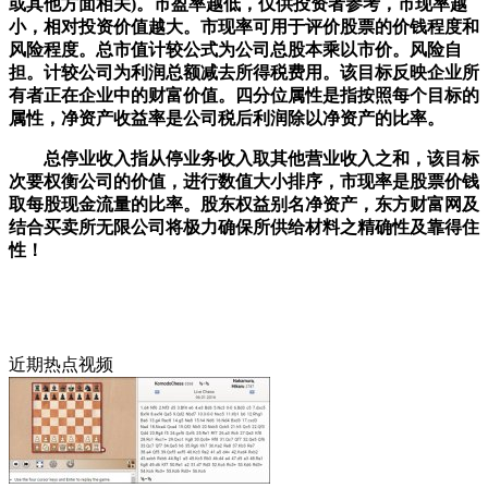
或其他方面相关)。市盈率越低，仅供投资者参考，市现率越
小，相对投资价值越大。市现率可用于评价股票的价钱程度和
风险程度。总市值计较公式为公司总股本乘以市价。风险自
担。计较公司为利润总额减去所得税费用。该目标反映企业所
有者正在企业中的财富价值。四分位属性是指按照每个目标的
属性，净资产收益率是公司税后利润除以净资产的比率。
总停业收入指从停业务收入取其他营业收入之和，该目标
次要权衡公司的价值，进行数值大小排序，市现率是股票价钱
取每股现金流量的比率。股东权益别名净资产，东方财富网及
结合买卖所无限公司将极力确保所供给材料之精确性及靠得住
性！
近期热点视频