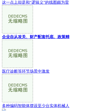
这一点上却是和“逻辑义”的线图颇为雷
企业自从攻关、财产配套托底、政策精
医疗诊断等环节场景中激发
多种编码智能体摆设至少台实体机械人