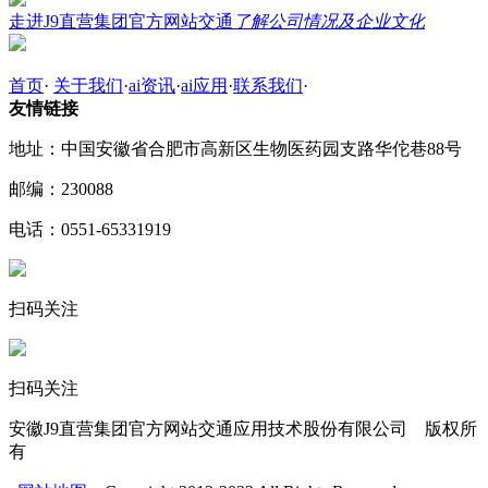
走进J9直营集团官方网站交通
了解公司情况及企业文化
首页
·
关于我们
·
ai资讯
·
ai应用
·
联系我们
·
友情链接
地址：中国安徽省合肥市高新区生物医药园支路华佗巷88号
邮编：230088
电话：0551-65331919
扫码关注
扫码关注
安徽J9直营集团官方网站交通应用技术股份有限公司 版权所
有