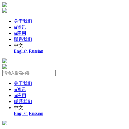
关于我们
ai资讯
ai应用
联系我们
中文
English
Russian
关于我们
ai资讯
ai应用
联系我们
中文
English
Russian