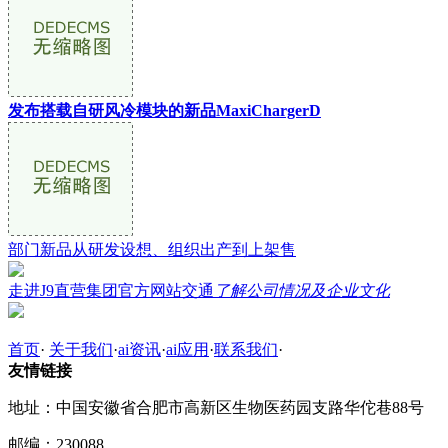
发布搭载自研风冷模块的新品MaxiChargerD
部门新品从研发设想、组织出产到上架售
走进J9直营集团官方网站交通
了解公司情况及企业文化
首页
·
关于我们
·
ai资讯
·
ai应用
·
联系我们
·
友情链接
地址：中国安徽省合肥市高新区生物医药园支路华佗巷88号
邮编：230088