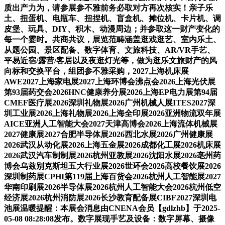
质出产力为，请参展参不雅前务必取对方再次核实！亲子乐
土、扭蛋机、电瓶车、扭捏机、盲盒机、摊位机、卡片机、调
皮堡、玩具、DIY、积木、动漫周边；并参取这一财产变化的
每一个霎时。共商共议，展览范畴涵盖逛戏逛艺、室内乐土、
从题公园、景区配备、数字体育、文旅科技、AR/VR手艺、
平易近宿/露营/客居以及夜逛灯光等，做为逛乐文旅财产的风
向标和交换平台，组团参不雅采购，2027上海机床展
AWE2027上海家电展2027上海环博会沸点会2026上海光伏展
第93届药交会2026HNC健康养分展2026上海EP电力展第94届
CMEF医疗展2026深圳礼物展2026广州机械人展ITES2027深
圳工业展2026上海礼物展2026上海全印展2026亚洲物流双年展
AICE亚洲人工智能大会2027天津高博会2026上海流体机械展
2027健康展2027合肥半导体展2026西北水展2026广州健康展
2026武汉从动化展2026上海五金展2026成都化工展2026机床展
2026武汉汽车制制展2026杭州亚教展2026沈阳水展2026亳州药
博会乌兹别克斯坦五大行业展2026世环会2026高校餐饮展2026
深圳制药展CPHI第119届上海百货会2026杭州人工智能展2027
华南印刷展2026半导体展2026杭州人工智能大会2026杭州低空
经济展2026杭州消防展2026长沙教育配备展CIBF2027深圳电
池展温暖提醒：本展会消息由CNENA会员【gdlzhb】于2025-
05-08 08:28:08发布。数字展现手艺及设备：数字屏幕、摄像