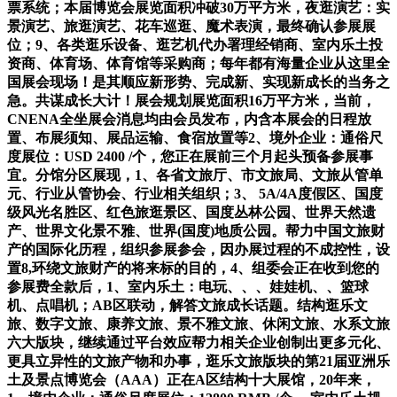
票系统；本届博览会展览面积冲破30万平方米，夜逛演艺：实
景演艺、旅逛演艺、花车巡逛、魔术表演，最终确认参展展
位；9、各类逛乐设备、逛艺机代办署理经销商、室内乐土投
资商、体育场、体育馆等采购商；每年都有海量企业从这里全
国展会现场！是其顺应新形势、完成新、实现新成长的当务之
急。共谋成长大计！展会规划展览面积16万平方米，当前，
CNENA全坐展会消息均由会员发布，内含本展会的日程放
置、布展须知、展品运输、食宿放置等2、境外企业：通俗尺
度展位：USD 2400 /个，您正在展前三个月起头预备参展事
宜。分馆分区展现，1、各省文旅厅、市文旅局、文旅从管单
元、行业从管协会、行业相关组织；3、 5A/4A度假区、国度
级风光名胜区、红色旅逛景区、国度丛林公园、世界天然遗
产、世界文化景不雅、世界(国度)地质公园。帮力中国文旅财
产的国际化历程，组织参展参会，因办展过程的不成控性，设
置8,环绕文旅财产的将来标的目的，4、组委会正在收到您的
参展费全款后，1、室内乐土：电玩、、、娃娃机、、篮球
机、点唱机；AB区联动，解答文旅成长话题。结构逛乐文
旅、数字文旅、康养文旅、景不雅文旅、休闲文旅、水系文旅
六大版块，继续通过平台效应帮力相关企业创制出更多元化、
更具立异性的文旅产物和办事，逛乐文旅版块的第21届亚洲乐
土及景点博览会（AAA）正在A区结构十大展馆，20年来，